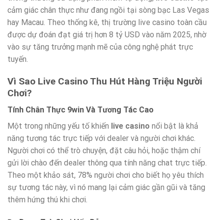
cảm giác chân thực như đang ngồi tại sòng bạc Las Vegas
hay Macau. Theo thống kê, thị trường live casino toàn cầu
được dự đoán đạt giá trị hơn 8 tỷ USD vào năm 2025, nhờ
vào sự tăng trưởng mạnh mẽ của công nghệ phát trực
tuyến.
Vì Sao Live Casino Thu Hút Hàng Triệu Người
Chơi?
Tính Chân Thực 9win Và Tương Tác Cao
Một trong những yếu tố khiến
live casino
nổi bật là khả
năng tương tác trực tiếp với dealer và người chơi khác.
Người chơi có thể trò chuyện, đặt câu hỏi, hoặc thậm chí
gửi lời chào đến dealer thông qua tính năng chat trực tiếp.
Theo một khảo sát, 78% người chơi
cho biết họ yêu thích
sự tương tác này, vì nó mang lại cảm giác gần gũi và tăng
thêm hứng thú khi chơi.