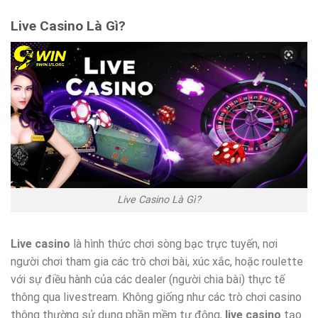
Live Casino Là Gì?
Live Casino Là Gì?
Live casino
là hình thức chơi sòng bạc trực tuyến, nơi
người chơi tham gia các trò chơi bài, xúc xắc, hoặc roulette
với sự điều hành của các dealer (người chia bài) thực tế
thông qua livestream. Không giống như các trò chơi casino
thông thường sử dụng phần mềm tự động,
live casino
tạo