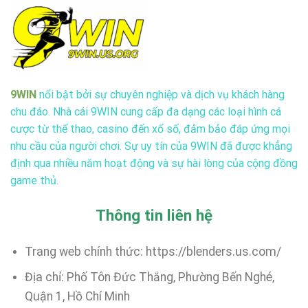
bị
gì?
9WIN
nổi bật bởi sự chuyên nghiệp và dịch vụ khách hàng
chu đáo. Nhà cái 9WIN cung cấp đa dạng các loại hình cá
cược từ thể thao, casino đến xổ số, đảm bảo đáp ứng mọi
nhu cầu của người chơi. Sự uy tín của 9WIN đã được khẳng
định qua nhiều năm hoạt động và sự hài lòng của cộng đồng
game thủ.
Thông tin liên hệ
Trang web chính thức: https://blenders.us.com/
Địa chỉ: Phố Tôn Đức Thắng, Phường Bến Nghé,
Quận 1, Hồ Chí Minh