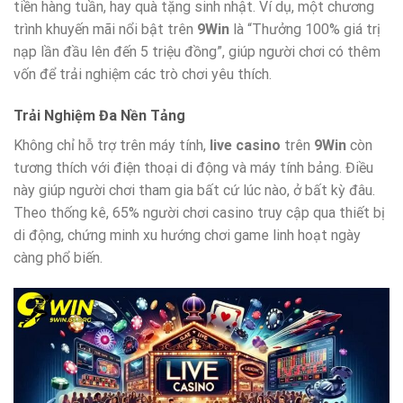
tiền hàng tuần, hay quà tặng sinh nhật. Ví dụ, một chương
trình khuyến mãi nổi bật trên
9Win
là “Thưởng 100% giá trị
nạp lần đầu lên đến 5 triệu đồng”, giúp người chơi có thêm
vốn để trải nghiệm các trò chơi yêu thích.
Trải Nghiệm Đa Nền Tảng
Không chỉ hỗ trợ trên máy tính,
live casino
trên
9Win
còn
tương thích với điện thoại di động và máy tính bảng. Điều
này giúp người chơi tham gia bất cứ lúc nào, ở bất kỳ đâu.
Theo thống kê, 65% người chơi
casino
truy cập qua thiết bị
di động, chứng minh xu hướng chơi game linh hoạt ngày
càng phổ biến.