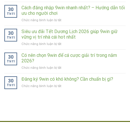
Hệ
khuyến
Thống
Cách đăng nhập 9win nhanh nhất? – Hướng dẫn tối
mãi
30
Bảo
và
ưu cho người chơi
Th11
Mật
quà
ở
Chức năng bình luận bị tắt
Của
tặng
Cách
9WIN
tại
đăng
Siêu ưu đãi Tết Dương Lịch 2026 giúp 9win giữ
Có
9win
30
nhập
An
vững vị trí nhà cái hot nhất
nhanh
Th11
9win
Toàn
nhất?
ở
Chức năng bình luận bị tắt
nhanh
Tuyệt
Siêu
nhất?
Đối
ưu
Có nên chọn 9win để cá cược giải trí trong năm
–
Không?
30
đãi
Hướng
2026?
Th11
Tết
dẫn
ở
Chức năng bình luận bị tắt
Dương
tối
Có
Lịch
ưu
nên
Đăng ký 9win có khó không? Cần chuẩn bị gì?
2026
cho
30
chọn
giúp
người
Th11
ở
Chức năng bình luận bị tắt
9win
9win
chơi
Đăng
để
giữ
ký
cá
vững
9win
cược
vị
có
giải
trí
khó
trí
nhà
không?
trong
cái
Cần
năm
hot
chuẩn
2026?
nhất