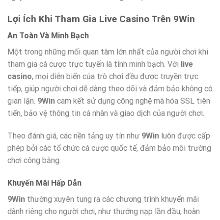
Lợi Ích Khi Tham Gia Live Casino Trên 9Win
An Toàn Và Minh Bạch
Một trong những mối quan tâm lớn nhất của người chơi khi
tham gia cá cược trực tuyến là tính minh bạch. Với
live
casino
, mọi diễn biến của trò chơi đều được truyền trực
tiếp, giúp người chơi dễ dàng theo dõi và đảm bảo không có
gian lận.
9Win
cam kết sử dụng công nghệ mã hóa SSL tiên
tiến, bảo vệ thông tin cá nhân và giao dịch của người chơi.
Theo đánh giá, các nền tảng uy tín như
9Win
luôn được cấp
phép bởi các tổ chức cá cược quốc tế, đảm bảo môi trường
chơi công bằng.
Khuyến Mãi Hấp Dẫn
9Win
thường xuyên tung ra các chương trình khuyến mãi
dành riêng cho người chơi
, như thưởng nạp lần đầu, hoàn