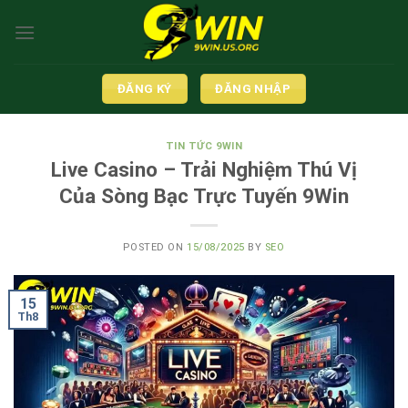
Bỏ
qua
nội
dung
ĐĂNG KÝ
ĐĂNG NHẬP
TIN TỨC 9WIN
Live Casino – Trải Nghiệm Thú Vị
Của Sòng Bạc Trực Tuyến 9Win
POSTED ON
15/08/2025
BY
SEO
15
Th8