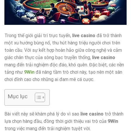
Trong thế giới giải trí trực tuyến,
live casino
đã trở thành
một xu hướng bùng nổ, thu hút hàng triệu người chơi trên
toàn cầu. Với sự kết hợp hoàn hảo giữa công nghệ và cảm
giác chân thực của sòng bạc truyền thống,
live casino
mang đến trải nghiệm độc đáo, khó quên. Đặc biệt, các nền
tảng như
9Win
đã nâng tầm trò chơi này, tạo nên một sân
chơi đỉnh cao cho những ai đam mê cá cược.
Mục lục
Bài viết này sẽ khám phá lý do vì sao
live casino
trở thành
lựa chọn hàng đầu, đồng thời giới thiệu vai trò của
9Win
trong việc mang đến trải nghiệm tuyệt vời.