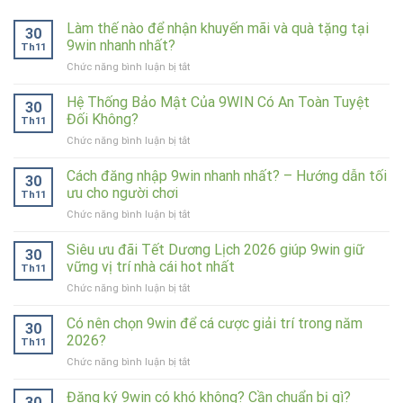
Làm thế nào để nhận khuyến mãi và quà tặng tại
30
9win nhanh nhất?
Th11
ở
Chức năng bình luận bị tắt
Làm
thế
Hệ Thống Bảo Mật Của 9WIN Có An Toàn Tuyệt
30
nào
Đối Không?
Th11
để
ở
Chức năng bình luận bị tắt
nhận
Hệ
khuyến
Thống
Cách đăng nhập 9win nhanh nhất? – Hướng dẫn tối
mãi
30
Bảo
và
ưu cho người chơi
Th11
Mật
quà
ở
Chức năng bình luận bị tắt
Của
tặng
Cách
9WIN
tại
đăng
Siêu ưu đãi Tết Dương Lịch 2026 giúp 9win giữ
Có
9win
30
nhập
An
vững vị trí nhà cái hot nhất
nhanh
Th11
9win
Toàn
nhất?
ở
Chức năng bình luận bị tắt
nhanh
Tuyệt
Siêu
nhất?
Đối
ưu
Có nên chọn 9win để cá cược giải trí trong năm
–
Không?
30
đãi
Hướng
2026?
Th11
Tết
dẫn
ở
Chức năng bình luận bị tắt
Dương
tối
Có
Lịch
ưu
nên
Đăng ký 9win có khó không? Cần chuẩn bị gì?
2026
cho
30