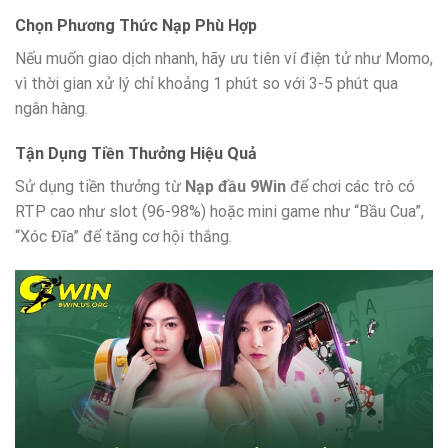
Chọn Phương Thức Nạp Phù Hợp
Nếu muốn giao dịch nhanh, hãy ưu tiên ví điện tử như Momo,
vì thời gian xử lý chỉ khoảng 1 phút so với 3-5 phút qua
ngân hàng.
Tận Dụng Tiền Thưởng Hiệu Quả
Sử dụng tiền thưởng từ
Nạp đầu 9Win
để chơi các trò có
RTP cao như slot (96-98%) hoặc mini game như “Bầu Cua”,
“Xóc Đĩa” để tăng cơ hội thắng.