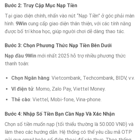
Bước 2: Truy Cập Mục Nạp Tiền
Tại giao diện chính, nhấn vào nút “Nạp Tiền” ở góc phải màn
hình.
9Win
cung cấp giao diện thân thiện, với các tính năng
được bố trí khoa học, giúp người chơi dễ dàng thao tác.
Bước 3: Chọn Phương Thức Nạp Tiền Bên Dưới
Nạp đầu 9Win
mới nhất 2025 hỗ trợ nhiều phương thức
thanh toán:
Chọn Ngân hàng
: Vietcombank, Techcombank, BIDV, v.v.
Ví điện tử
: Momo, Zalo Pay, Viettel Money.
Thẻ cào
: Viettel, Mobi-fone, Vina-phone.
Bước 4: Nhập Số Tiền Bạn Cần Nạp Và Xác Nhận
Chọn số tiền muốn nạp (tối thiểu thường là 50.000 VNĐ) và
làm theo các hướng dẫn. Hệ thống có thể yêu cầu mã OTP
gửi qua email hoặc số điện thoại để xác thực. Theo thống