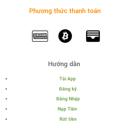
Phương thức thanh toán
Hướng dẫn
Tải App
Đăng ký
Đăng Nhập
Nạp Tiền
Rút tiền