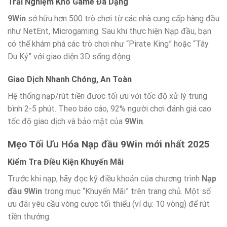
Trải Nghiệm Kho Game Đa Dạng
9Win
sở hữu hơn 500 trò chơi từ các nhà cung cấp hàng đầu
như NetEnt, Microgaming. Sau khi thực hiện
Nạp đầu
, bạn
có thể khám phá các trò chơi như “Pirate King” hoặc “Tây
Du Ký” với giao diện 3D sống động.
Giao Dịch Nhanh Chóng, An Toàn
Hệ thống nạp/rút tiền được tối ưu với tốc độ xử lý trung
bình 2-5 phút. Theo báo cáo, 92% người chơi đánh giá cao
tốc độ giao dịch và bảo mật của
9Win
.
Mẹo Tối Ưu Hóa Nạp đầu 9Win mới nhất 2025
Kiểm Tra Điều Kiện Khuyến Mãi
Trước khi nạp, hãy đọc kỹ điều khoản của chương trình
Nạp
đầu 9Win
trong mục “Khuyến Mãi” trên trang chủ. Một số
ưu đãi yêu cầu vòng cược tối thiểu (ví dụ: 10 vòng) để rút
tiền thưởng.